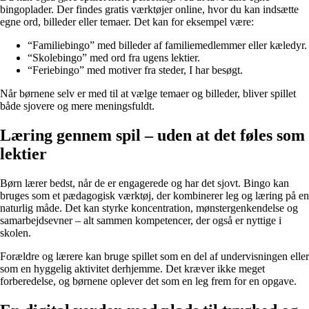
bingoplader. Der findes gratis værktøjer online, hvor du kan indsætte
egne ord, billeder eller temaer. Det kan for eksempel være:
“Familiebingo” med billeder af familiemedlemmer eller kæledyr.
“Skolebingo” med ord fra ugens lektier.
“Feriebingo” med motiver fra steder, I har besøgt.
Når børnene selv er med til at vælge temaer og billeder, bliver spillet
både sjovere og mere meningsfuldt.
Læring gennem spil – uden at det føles som
lektier
Børn lærer bedst, når de er engagerede og har det sjovt. Bingo kan
bruges som et pædagogisk værktøj, der kombinerer leg og læring på en
naturlig måde. Det kan styrke koncentration, mønstergenkendelse og
samarbejdsevner – alt sammen kompetencer, der også er nyttige i
skolen.
Forældre og lærere kan bruge spillet som en del af undervisningen eller
som en hyggelig aktivitet derhjemme. Det kræver ikke meget
forberedelse, og børnene oplever det som en leg frem for en opgave.