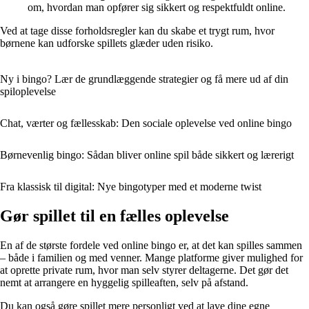
om, hvordan man opfører sig sikkert og respektfuldt online.
Ved at tage disse forholdsregler kan du skabe et trygt rum, hvor
børnene kan udforske spillets glæder uden risiko.
Ny i bingo? Lær de grundlæggende strategier og få mere ud af din
spiloplevelse
Chat, værter og fællesskab: Den sociale oplevelse ved online bingo
Børnevenlig bingo: Sådan bliver online spil både sikkert og lærerigt
Fra klassisk til digital: Nye bingotyper med et moderne twist
Gør spillet til en fælles oplevelse
En af de største fordele ved online bingo er, at det kan spilles sammen
– både i familien og med venner. Mange platforme giver mulighed for
at oprette private rum, hvor man selv styrer deltagerne. Det gør det
nemt at arrangere en hyggelig spilleaften, selv på afstand.
Du kan også gøre spillet mere personligt ved at lave dine egne